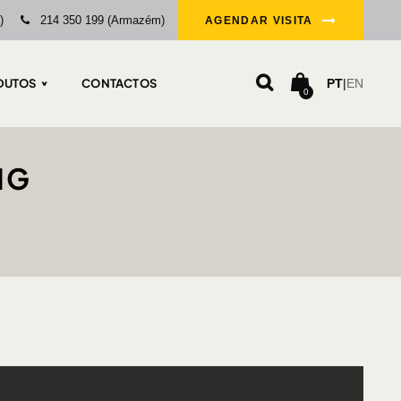
)
214 350 199 (Armazém)
AGENDAR VISITA
^
DUTOS
CONTACTOS
PT
|
EN
0
NG