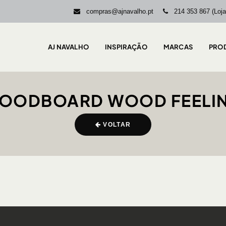
compras@ajnavalho.pt
214 353 867 (Loja
AJ NAVALHO
INSPIRAÇÃO
MARCAS
PRO
OODBOARD WOOD FEELI
VOLTAR